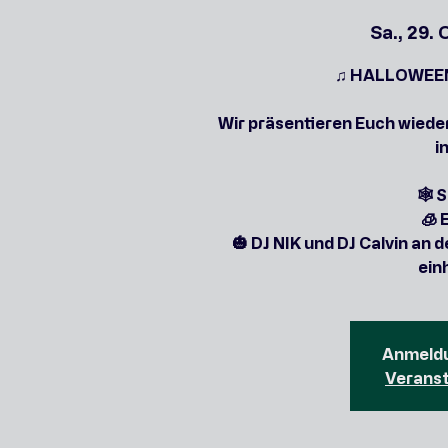
Sa., 29. 
♫ HALLOWEEN
Wir präsentieren Euch wied
i
🕸 
🧊 
🎃 DJ NIK und DJ Calvin an 
ein
Anmeldu
Verans